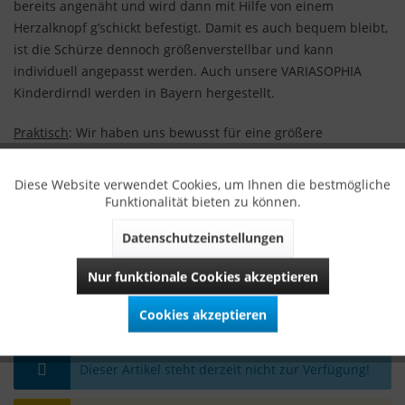
bereits angenäht und wird dann mit Hilfe von einem
Herzalknopf g’schickt befestigt. Damit es auch bequem bleibt,
ist die Schürze dennoch größenverstellbar und kann
individuell angepasst werden. Auch unsere VARIASOPHIA
Kinderdirndl werden in Bayern hergestellt.
Praktisch
: Wir haben uns bewusst für eine größere
Nahtzugabe in Länge und Weite entschieden. So kann das
neue Lieblingsdirndl bis zu zwei Größen mitwachsen.
Diese Website verwendet Cookies, um Ihnen die bestmögliche
Funktionalität bieten zu können.
Material
:
Mieder: 100% Baumwollsamt, Futter 100% Baumwolle
Datenschutzeinstellungen
Rock: 100% Polyester
Nur funktionale Cookies akzeptieren
Schürze: 100% Baumwolle
Cookies akzeptieren
Dieser Artikel steht derzeit nicht zur Verfügung!