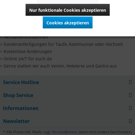
Hand:
Nur funktionale Cookies akzeptieren
> Design & Funktion dank patentiertem Baukastensystem mit
Reißverschluss
Cookies akzeptieren
> Nachhaltigkeit
> Heimatverbundenheit
> Sonderanfertigungen für Taufe, Kommunion oder Hochzeit
> Kostenlose Änderungen
> Online 24/7 für euch da
> Gerne statten wir auch Verein, Hotelerie und Gastro aus
Service Hotline
Shop Service
Informationen
Newsletter
* Alle Preise inkl. MwSt. zzgl.
Versandkosten
, wenn nicht anders beschrieben.