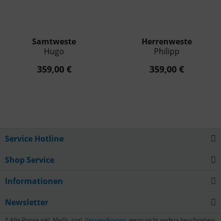
Samtweste
Herrenweste
Hugo
Philipp
359,00 €
359,00 €
Service Hotline
Shop Service
Informationen
Newsletter
* Alle Preise inkl. MwSt. zzgl.
Versandkosten
, wenn nicht anders beschrieben.