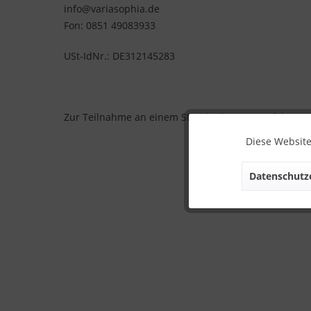
info@variasophia.de
Fon: 0851 49083933
USt-IdNr.: DE312145283
Zur Teilnahme an einem Streitbeilegungsverfahren vor
Diese Website
Datenschutze