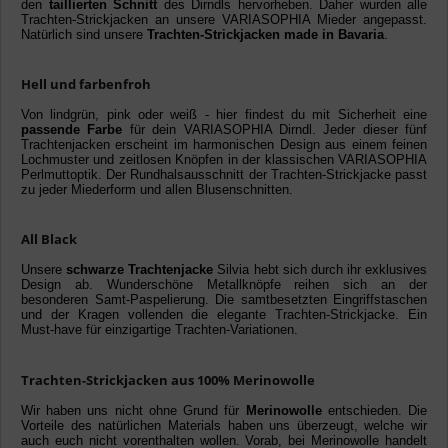
den
taillierten Schnitt
des Dirndls hervorheben. Daher wurden alle
Trachten-Strickjacken an unsere VARIASOPHIA Mieder angepasst.
Natürlich sind unsere
Trachten-Strickjacken made in Bavaria
.
Hell und farbenfroh
Von lindgrün, pink oder weiß - hier findest du mit Sicherheit eine
passende Farbe
für dein VARIASOPHIA Dirndl. Jeder dieser fünf
Trachtenjacken erscheint im harmonischen Design aus einem feinen
Lochmuster und zeitlosen Knöpfen in der klassischen VARIASOPHIA
Perlmuttoptik. Der Rundhalsausschnitt der Trachten-Strickjacke passt
zu jeder Miederform und allen Blusenschnitten.
All Black
Unsere
schwarze Trachtenjacke
Silvia hebt sich durch ihr exklusives
Design ab. Wunderschöne Metallknöpfe reihen sich an der
besonderen Samt-Paspelierung. Die samtbesetzten Eingriffstaschen
und der Kragen vollenden die elegante Trachten-Strickjacke. Ein
Must-have für einzigartige Trachten-Variationen.
Trachten-Strickjacken aus 100% Merinowolle
Wir haben uns nicht ohne Grund für
Merinowolle
entschieden. Die
Vorteile des natürlichen Materials haben uns überzeugt, welche wir
auch euch nicht vorenthalten wollen. Vorab, bei Merinowolle handelt