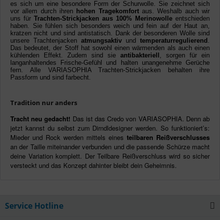
es sich um eine besondere Form der Schurwolle. Sie zeichnet sich
vor allem durch ihren
hohen Tragekomfort
aus. Weshalb auch wir
uns für
Trachten-Strickjacken aus 100% Merinowolle
entschieden
haben. Sie fühlen sich besonders weich und fein auf der Haut an,
kratzen nicht und sind antistatisch. Dank der besonderen Wolle sind
unsere Trachtenjacken
atmungsaktiv
und
temperaturregulierend
.
Das bedeutet, der Stoff hat sowohl einen wärmenden als auch einen
kühlenden Effekt. Zudem sind sie
antibakteriell
, sorgen für ein
langanhaltendes Frische-Gefühl und halten unangenehme Gerüche
fern. Alle VARIASOPHIA Trachten-Strickjacken behalten ihre
Passform und sind farbecht.
Tradition nur anders
Tracht neu gedacht!
Das ist das Credo von VARIASOPHIA. Denn ab
jetzt kannst du selbst zum Dirndldesigner werden. So funktioniert’s:
Mieder und Rock werden mittels eines
teilbaren Reißverschlusses
an der Taille miteinander verbunden und die passende Schürze macht
deine Variation komplett. Der Teilbare Reißverschluss wird so sicher
versteckt und das Konzept dahinter bleibt dein Geheimnis.
Service Hotline