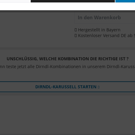
359,00 €
In den
Warenkorb
Hergestellt in Bayern
Kostenloser Versand DE ab 
UNSCHLÜSSIG, WELCHE KOMBINATION DIE RICHTIGE IST ?
nn teste jetzt alle Dirndl-Kombinationen in unserem Dirndl-Karusse
DIRNDL-KARUSSELL STARTEN