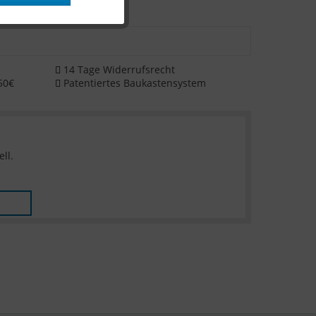
14 Tage Widerrufsrecht
50€
Patentiertes Baukastensystem
ll.