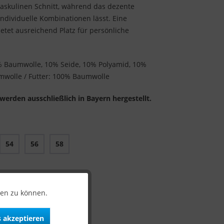
askulinen Schnitt, während das dezente
ndividuelle Kombinationen lässt. Eine
etet ausreichend Platz für persönliche
% Baumwolle, 10% Seide, 10% Polyamid, 10%
mwolle / Futter: 100% Baumwolle
erden ausschließlich in Bayern hergestellt.
54
56
58
ar!
ten zu können.
 akzeptieren