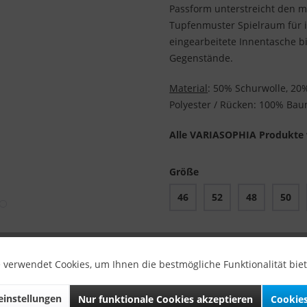
Passform unterstreicht den m
Tupfenmuster Spielraum für i
eingearbeitete Innentasche bi
Gegenstände.
Material
: 50% Schurwolle, 20
Polyester / Rücken: 100% Bau
Alle VARIASOPHIA Produkte w
Größe
46
52
48
50
Noch
2 Stück
verfügb
 verwendet Cookies, um Ihnen die bestmögliche Funktionalität bie
Größentabelle
(PDF)
instellungen
Nur funktionale Cookies akzeptieren
Cookies