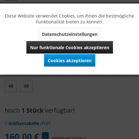
WICHTIG: Rock und Mieder sollten immer in der selben
Diese Website verwendet Cookies, um Ihnen die bestmögliche
Größe gekauft werden!
Funktionalität bieten zu können.
Alle VARIASOPHIA Dirndl werden ausschließlich in Bayern
Datenschutzeinstellungen
hergestellt.
Nur funktionale Cookies akzeptieren
Größe
Cookies akzeptieren
32
34
36
38
40
42
44
46
48
50
Noch
1 Stück
verfügbar!
Größentabelle
(PDF)
160,00 €
199,00 €
(19,6% )