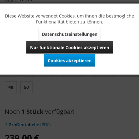
WICHTIG: Rock und Mieder sollten immer in der selben
Diese Website verwendet Cookies, um Ihnen die bestmögliche
Größe gekauft werden!
Funktionalität bieten zu können.
Datenschutzeinstellungen
Alle VARIASOPHIA Dirndl werden ausschließlich in Bayern
hergestellt.
Nur funktionale Cookies akzeptieren
Größe
Cookies akzeptieren
32
34
36
38
40
42
44
46
48
50
Noch
1 Stück
verfügbar!
Größentabelle
(PDF)
239,00 €