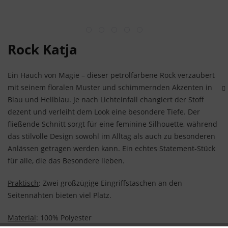
Rock Katja
Ein Hauch von Magie – dieser petrolfarbene Rock verzaubert
mit seinem floralen Muster und schimmernden Akzenten in
Blau und Hellblau. Je nach Lichteinfall changiert der Stoff
dezent und verleiht dem Look eine besondere Tiefe. Der
fließende Schnitt sorgt für eine feminine Silhouette, während
das stilvolle Design sowohl im Alltag als auch zu besonderen
Anlässen getragen werden kann. Ein echtes Statement-Stück
für alle, die das Besondere lieben.
Praktisch
: Zwei großzügige Eingriffstaschen an den
Seitennähten bieten viel Platz.
Material
: 100% Polyester