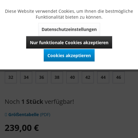
Länge
: 70 cm
Diese Website verwendet Cookies, um Ihnen die bestmögliche
Funktionalität bieten zu können.
WICHTIG: Rock und Mieder sollten immer in der selben
Größe gekauft werden!
Datenschutzeinstellungen
Alle VARIASOPHIA Dirndl werden ausschließlich in Bayern
Nur funktionale Cookies akzeptieren
hergestellt.
Cookies akzeptieren
Größe
32
34
36
38
40
42
44
46
Noch
1 Stück
verfügbar!
Größentabelle
(PDF)
239,00 €