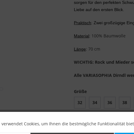
sorgen für den perfekten Schwu
Liebe auf den ersten Blick.
Praktisch
: Zwei großzügige Eing
: 100% Baumwolle
Material
: 70 cm
Länge
WICHTIG: Rock und Mieder so
Alle VARIASOPHIA Dirndl werd
Größe
32
34
36
38
 verwendet Cookies, um Ihnen die bestmögliche Funktionalität bie
Noch
2 Stück
verfügb