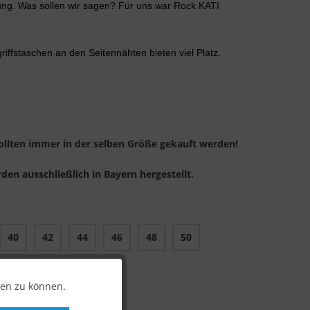
ng. Was sollen wir sagen? Für uns war Rock KATI 
riffstaschen an den Seitennähten bieten viel Platz.
llten immer in der selben Größe gekauft werden!
en ausschließlich in Bayern hergestellt.
40
42
44
46
48
50
ten zu können.
ar!