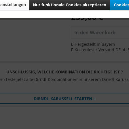
instellungen
Größentabelle
(PDF)
Nur funktionale Cookies akzeptieren
Cookies
239,00 €
In den
Warenkorb
Hergestellt in Bayern
Kostenloser Versand DE ab 
UNSCHLÜSSIG, WELCHE KOMBINATION DIE RICHTIGE IST ?
nn teste jetzt alle Dirndl-Kombinationen in unserem Dirndl-Karusse
DIRNDL-KARUSSELL STARTEN