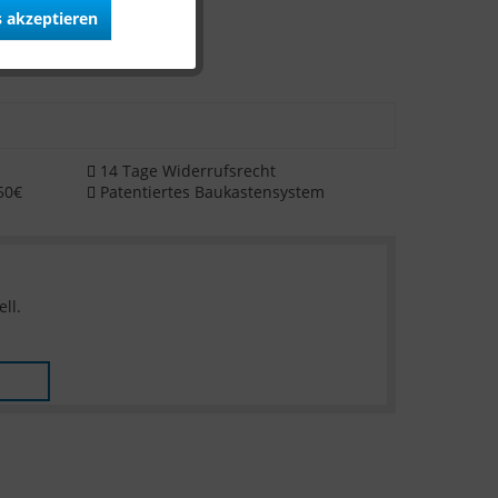
 akzeptieren
14 Tage Widerrufsrecht
50€
Patentiertes Baukastensystem
ll.