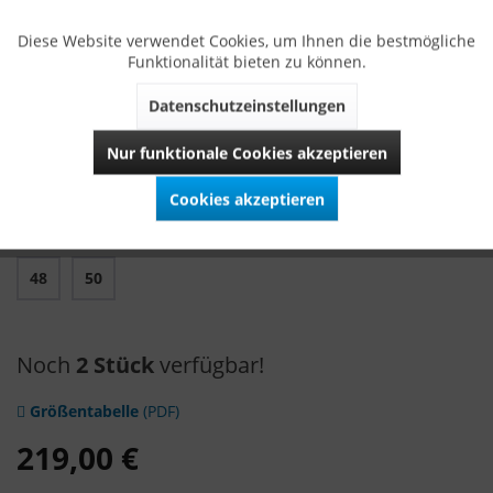
WICHTIG: Rock und Mieder sollten immer in der selben
Diese Website verwendet Cookies, um Ihnen die bestmögliche
Größe gekauft werden!
Funktionalität bieten zu können.
Alle VARIASOPHIA Dirndl werden ausschließlich in Bayern
Datenschutzeinstellungen
hergestellt.
Nur funktionale Cookies akzeptieren
Größe
Cookies akzeptieren
32
34
36
38
40
42
44
46
48
50
Noch
2 Stück
verfügbar!
Größentabelle
(PDF)
219,00 €