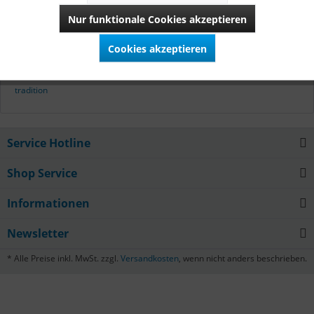
Theresienwiese - Zur Zeit der ersten Wiesn.
Nur funktionale Cookies akzeptieren
Mehr lesen
Cookies akzeptieren
Tags:
dirndl
,
tracht
,
geschichte
,
theresienwiese
,
wiesn
,
oktoberfest
,
tradition
Service Hotline
Shop Service
Informationen
Newsletter
* Alle Preise inkl. MwSt. zzgl.
Versandkosten
, wenn nicht anders beschrieben.