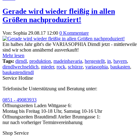
Gerade wird wieder fleißig in allen
Größen nachproduziert!
Von: Sophia
29.08.17 12:00
0 Kommentare
Ein halbes Jahr gibt's die VARIASOPHIA Dirndl jetzt - mittlerweile
sind wir schon annähernd ausverkauft!
Mehr lesen
Tags:
dirndl
,
produktion
,
madeinbavaria
,
hergestellt
,
in
,
bayern
,
dirndlwechseldich
,
mieder
,
rock
,
schürze
,
variasophia
,
baukasten
,
baukastendirndl
Service Hotline
Telefonische Unterstützung und Beratung unter:
0851 - 49083933
Öffnungszeiten Laden Wittgasse 6:
Montag bis Freitag 10-18 Uhr, Samstag 10-16 Uhr
Öffnungszeiten Brautdirndl Atelier Brunngasse 1:
nur nach vorheriger Terminvereinbarung
Shop Service