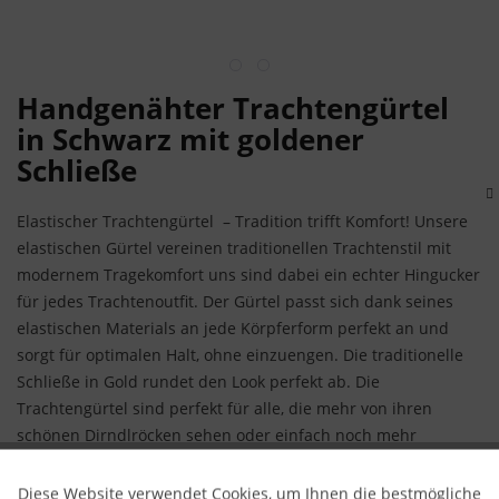
Handgenähter Trachtengürtel
in Schwarz mit goldener
Schließe
Elastischer Trachtengürtel – Tradition trifft Komfort! Unsere
elastischen Gürtel vereinen traditionellen Trachtenstil mit
modernem Tragekomfort uns sind dabei ein echter Hingucker
für jedes Trachtenoutfit. Der Gürtel passt sich dank seines
elastischen Materials an jede Körpferform perfekt an und
sorgt für optimalen Halt, ohne einzuengen. Die traditionelle
Schließe in Gold rundet den Look perfekt ab. Die
Trachtengürtel sind perfekt für alle, die mehr von ihren
schönen Dirndlröcken sehen oder einfach noch mehr
Variationsmöglichkeiten möchten.
Diese Website verwendet Cookies, um Ihnen die bestmögliche