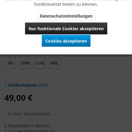
Material
: 70% Polyester, 30% Elasthan / Schließe: Metall
Funktionalität bieten zu können.
Datenschutzeinstellungen
Breite
: 4 cm
Nur funktionale Cookies akzeptieren
Alle VARIASOPHIA Gürtel werden ausschließlich in Bayern
hergestellt.
Cookies akzeptieren
Größe
XS
S/M
L/XL
XXL
Größentabelle
(PDF)
49,00 €
In den
Warenkorb
Hergestellt in Bayern
14 Tage Widerrufsrecht