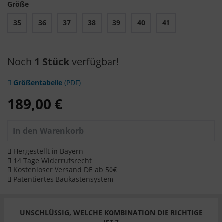
Größe
35
36
37
38
39
40
41
Noch
1 Stück
verfügbar!
Größentabelle
(PDF)
189,00 €
In den
Warenkorb
Hergestellt in Bayern
14 Tage Widerrufsrecht
Kostenloser Versand DE ab 50€
Patentiertes Baukastensystem
UNSCHLÜSSIG, WELCHE KOMBINATION DIE RICHTIGE
IST ?