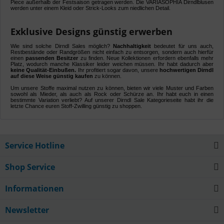
Piece außerhalb der Festsaison getragen werden. Die VARIASOPHIA Dirndlblusen
werden unter einem Kleid oder Strick-Looks zum niedlichen Detail.
Exklusive Designs günstig erwerben
Wie sind solche Dirndl Sales möglich?
Nachhaltigkeit
bedeutet für uns auch,
Restbestände oder Randgrößen nicht einfach zu entsorgen, sondern auch hierfür
einen
passenden Besitzer
zu finden. Neue Kollektionen erfordern ebenfalls mehr
Platz, wodurch manche Klassiker leider weichen müssen. Ihr habt dadurch aber
keine Qualität-Einbußen.
Ihr profitiert sogar davon, unsere
hochwertigen Dirndl
auf diese Weise günstig kaufen
zu können.
Um unsere Stoffe maximal nutzen zu können, bieten wir viele Muster und Farben
sowohl als Mieder, als auch als Rock oder Schürze an. Ihr habt euch in einen
bestimmte Variation verliebt? Auf unserer Dirndl Sale Kategorieseite habt ihr die
letzte Chance euren Stoff-Zwilling günstig zu shoppen.
Service Hotline
Shop Service
Informationen
Newsletter