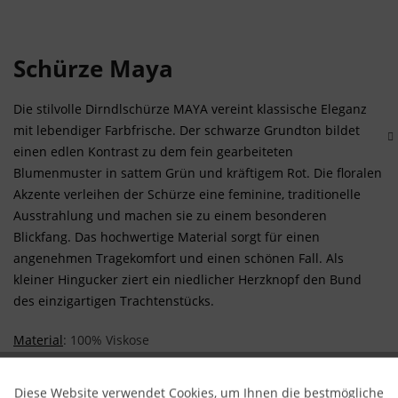
Schürze Maya
Die stilvolle Dirndlschürze MAYA vereint klassische Eleganz
mit lebendiger Farbfrische. Der schwarze Grundton bildet
einen edlen Kontrast zu dem fein gearbeiteten
Blumenmuster in sattem Grün und kräftigem Rot. Die floralen
Akzente verleihen der Schürze eine feminine, traditionelle
Ausstrahlung und machen sie zu einem besonderen
Blickfang.
Das hochwertige Material sorgt für einen
angenehmen Tragekomfort und einen schönen Fall.
Als
kleiner Hingucker ziert ein niedlicher Herzknopf den Bund
des einzigartigen Trachtenstücks.
Material
: 100% Viskose
Länge
: Alle unsere Schürzen sind ideal für die 70er
Diese Website verwendet Cookies, um Ihnen die bestmögliche