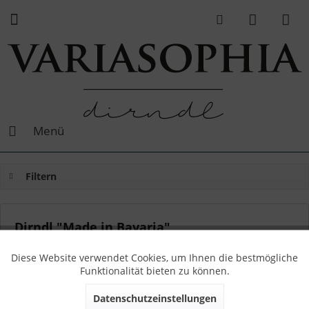
Menü
Filtern
Dirndl "Made in Bavaria"
(
1
)
Von: Sophia
06.06.19 12:00
1 Kommentare
Diese Website verwendet Cookies, um Ihnen die bestmögliche
Funktionalität bieten zu können.
Datenschutzeinstellungen
Alle VARIASOPHIA Dirndl werden ausschließlich in Bayern