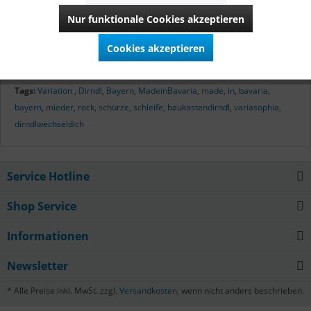
hergestellt. Vom Zuschnitt bis zur letzten Naht verbirgt sich
Nur funktionale Cookies akzeptieren
hinter diesen Dirndln bayerisches Qualitätshandwerk.
Cookies akzeptieren
Mehr lesen
Tags:
Variation
,
Dirndl
,
Bayern
,
MadeinBavaria
,
made
,
in
,
bavaria
,
bayern
,
mieder
,
rock
,
schürze
,
schleife
,
baukastendirndl
,
variasophia
,
dirndlwechseldich
Service Hotline
Shop Service
Informationen
Newsletter
* Alle Preise inkl. MwSt. zzgl.
Versandkosten
, wenn nicht anders beschrieben.