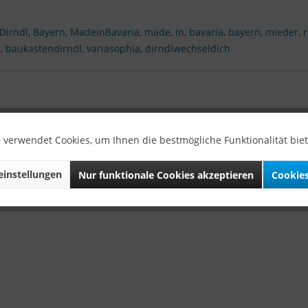
Dirndl
,
Bayern
,
MadeinBavaria
,
made
,
in
,
bavaria
,
bayern
,
mieder
,
e
,
baukastendirndl
,
variasophia
,
dirndlwechseldich
 verwendet Cookies, um Ihnen die bestmögliche Funktionalität bie
instellungen
Nur funktionale Cookies akzeptieren
Cookies