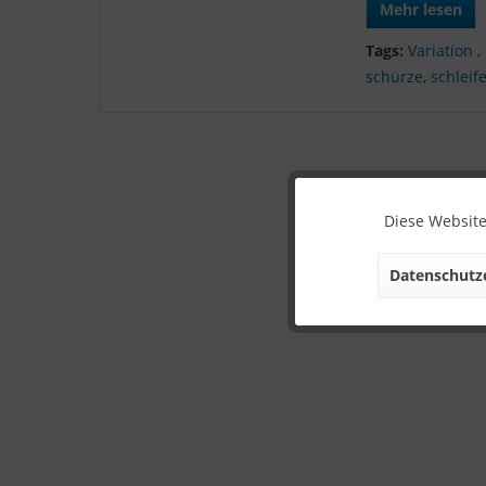
Mehr lesen
Tags:
Variation
,
schürze
,
schleif
Diese Website
Datenschutze