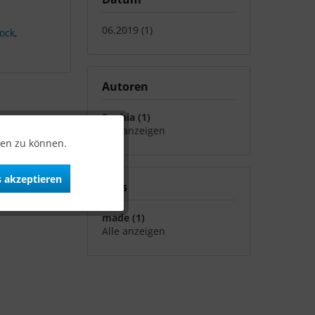
06.2019 (1)
rock
,
Autoren
Sophia (1)
Alle anzeigen
ten zu können.
 akzeptieren
Tags
made (1)
Alle anzeigen