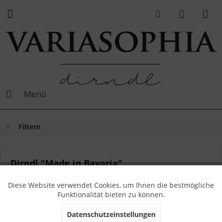
Menü
Filtern
Dirndl "Made in Bavaria"
(
1
)
Von: Sophia
06.06.19 12:00
1 Kommentare
Diese Website verwendet Cookies, um Ihnen die bestmögliche
Funktionalität bieten zu können.
Datenschutzeinstellungen
Alle VARIASOPHIA Dirndl werden ausschließlich in Bayern