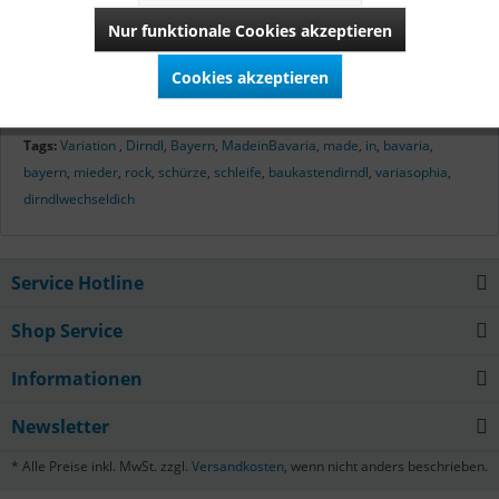
hergestellt. Vom Zuschnitt bis zur letzten Naht verbirgt sich
Nur funktionale Cookies akzeptieren
hinter diesen Dirndln bayerisches Qualitätshandwerk.
Cookies akzeptieren
Mehr lesen
Tags:
Variation
,
Dirndl
,
Bayern
,
MadeinBavaria
,
made
,
in
,
bavaria
,
bayern
,
mieder
,
rock
,
schürze
,
schleife
,
baukastendirndl
,
variasophia
,
dirndlwechseldich
Service Hotline
Shop Service
Informationen
Newsletter
* Alle Preise inkl. MwSt. zzgl.
Versandkosten
, wenn nicht anders beschrieben.