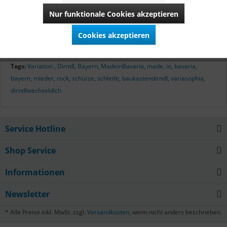
hergestellt. Vom Zuschnitt bis zur letzten Naht verbirgt sich
Nur funktionale Cookies akzeptieren
hinter diesen Dirndln bayerisches Qualitätshandwerk.
Cookies akzeptieren
Mehr lesen
Tags:
Variation
,
Dirndl
,
Bayern
,
MadeinBavaria
,
made
,
in
,
bavaria
,
bayern
,
mieder
,
rock
,
schürze
,
schleife
,
baukastendirndl
,
variasophia
,
dirndlwechseldich
Service Hotline
Shop Service
Informationen
Newsletter
* Alle Preise inkl. MwSt. zzgl.
Versandkosten
, wenn nicht anders beschrieben.