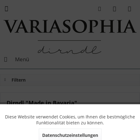
Menü
Filtern
Dirndl "Made in Bavaria"
(
1
)
Von: Sophia
06.06.19 12:00
1 Kommentare
Diese Website verwendet Cookies, um Ihnen die bestmögliche
Funktionalität bieten zu können.
Datenschutzeinstellungen
Alle VARIASOPHIA Dirndl werden ausschließlich in Bayern