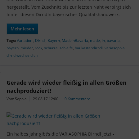
hergestellt. Vom Zuschnitt bis zur letzten Naht verbirgt sich
hinter diesen Dirndln bayerisches Qualitätshandwerk.
Mehr lesen
Tags:
Variation
,
Dirndl
,
Bayern
,
MadeinBavaria
,
made
,
in
,
bavaria
,
bayern
,
mieder
,
rock
,
schürze
,
schleife
,
baukastendirndl
,
variasophia
,
dirndlwechseldich
Gerade wird wieder fleißig in allen Größen
nachproduziert!
Von: Sophia
29.08.17 12:00
0 Kommentare
Ein halbes Jahr gibt's die VARIASOPHIA Dirndl jetzt -