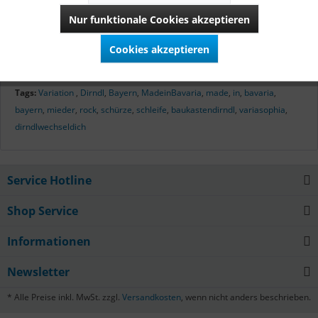
hergestellt. Vom Zuschnitt bis zur letzten Naht verbirgt sich
Nur funktionale Cookies akzeptieren
hinter diesen Dirndln bayerisches Qualitätshandwerk.
Cookies akzeptieren
Mehr lesen
Tags:
Variation
,
Dirndl
,
Bayern
,
MadeinBavaria
,
made
,
in
,
bavaria
,
bayern
,
mieder
,
rock
,
schürze
,
schleife
,
baukastendirndl
,
variasophia
,
dirndlwechseldich
Service Hotline
Shop Service
Informationen
Newsletter
* Alle Preise inkl. MwSt. zzgl.
Versandkosten
, wenn nicht anders beschrieben.