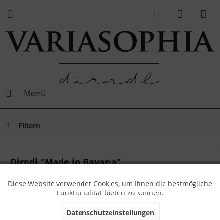
Menü
Filtern
Dirndl "Made in Bavaria"
(
1
)
Von: Sophia
06.06.19 12:00
1 Kommentare
Diese Website verwendet Cookies, um Ihnen die bestmögliche
Funktionalität bieten zu können.
Datenschutzeinstellungen
Alle VARIASOPHIA Dirndl werden ausschließlich in Bayern