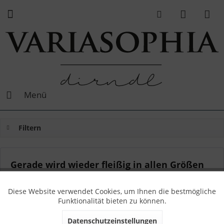
Menü
Filtern
Gerade wird wieder fleißig in allen Größen
nachproduziert!
Diese Website verwendet Cookies, um Ihnen die bestmögliche
Von: Sophia
29.08.17 12:00
0 Kommentare
Funktionalität bieten zu können.
Datenschutzeinstellungen