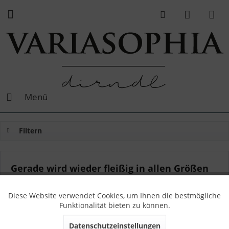
Menü
Filtern
Gerade wird wieder fleißig in allen Größen
nachproduziert!
Diese Website verwendet Cookies, um Ihnen die bestmögliche
Von: Sophia
29.08.17 12:00
0 Kommentare
Funktionalität bieten zu können.
Datenschutzeinstellungen