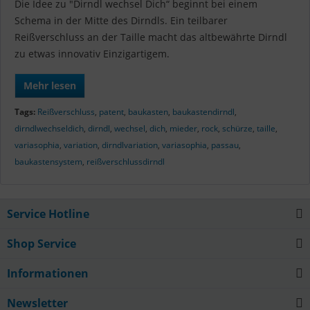
Die Idee zu "Dirndl wechsel Dich“ beginnt bei einem
Schema in der Mitte des Dirndls. Ein teilbarer
Reißverschluss an der Taille macht das altbewährte Dirndl
zu etwas innovativ Einzigartigem.
Mehr lesen
Tags:
Reißverschluss
,
patent
,
baukasten
,
baukastendirndl
,
dirndlwechseldich
,
dirndl
,
wechsel
,
dich
,
mieder
,
rock
,
schürze
,
taille
,
variasophia
,
variation
,
dirndlvariation
,
variasophia
,
passau
,
baukastensystem
,
reißverschlussdirndl
Service Hotline
Shop Service
Informationen
Newsletter