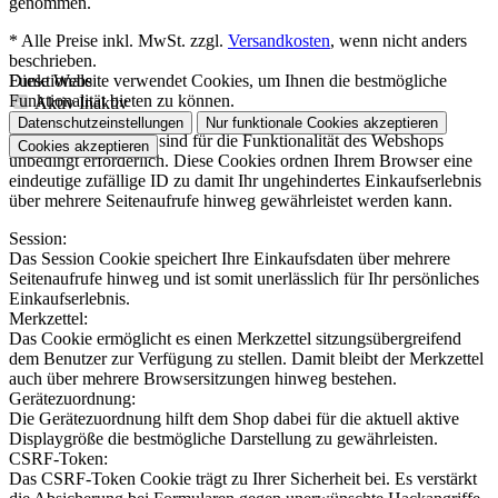
genommen.
* Alle Preise inkl. MwSt. zzgl.
Versandkosten
, wenn nicht anders
beschrieben.
Funktionale
Diese Website verwendet Cookies, um Ihnen die bestmögliche
Funktionalität bieten zu können.
Aktiv
Inaktiv
Datenschutzeinstellungen
Nur funktionale Cookies akzeptieren
Funktionale Cookies sind für die Funktionalität des Webshops
Cookies akzeptieren
unbedingt erforderlich. Diese Cookies ordnen Ihrem Browser eine
eindeutige zufällige ID zu damit Ihr ungehindertes Einkaufserlebnis
über mehrere Seitenaufrufe hinweg gewährleistet werden kann.
Session:
Das Session Cookie speichert Ihre Einkaufsdaten über mehrere
Seitenaufrufe hinweg und ist somit unerlässlich für Ihr persönliches
Einkaufserlebnis.
Merkzettel:
Das Cookie ermöglicht es einen Merkzettel sitzungsübergreifend
dem Benutzer zur Verfügung zu stellen. Damit bleibt der Merkzettel
auch über mehrere Browsersitzungen hinweg bestehen.
Gerätezuordnung:
Die Gerätezuordnung hilft dem Shop dabei für die aktuell aktive
Displaygröße die bestmögliche Darstellung zu gewährleisten.
CSRF-Token:
Das CSRF-Token Cookie trägt zu Ihrer Sicherheit bei. Es verstärkt