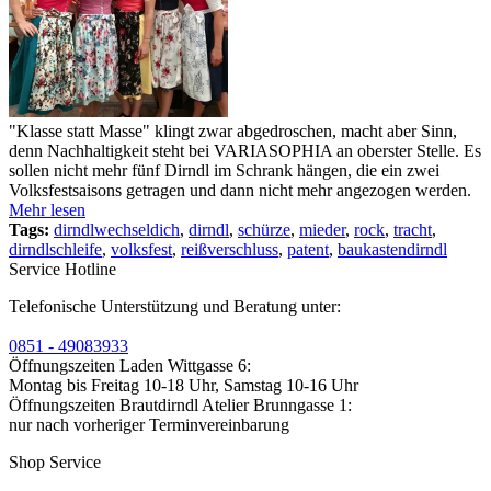
"Klasse statt Masse" klingt zwar abgedroschen, macht aber Sinn,
denn Nachhaltigkeit steht bei VARIASOPHIA an oberster Stelle. Es
sollen nicht mehr fünf Dirndl im Schrank hängen, die ein zwei
Volksfestsaisons getragen und dann nicht mehr angezogen werden.
Mehr lesen
Tags:
dirndlwechseldich
,
dirndl
,
schürze
,
mieder
,
rock
,
tracht
,
dirndlschleife
,
volksfest
,
reißverschluss
,
patent
,
baukastendirndl
Service Hotline
Telefonische Unterstützung und Beratung unter:
0851 - 49083933
Öffnungszeiten Laden Wittgasse 6:
Montag bis Freitag 10-18 Uhr, Samstag 10-16 Uhr
Öffnungszeiten Brautdirndl Atelier Brunngasse 1:
nur nach vorheriger Terminvereinbarung
Shop Service