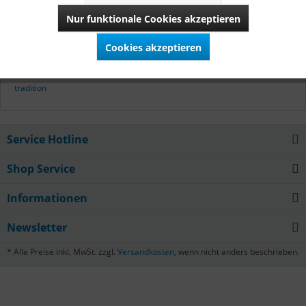
Theresienwiese - Zur Zeit der ersten Wiesn.
Nur funktionale Cookies akzeptieren
Mehr lesen
Cookies akzeptieren
Tags:
dirndl
,
tracht
,
geschichte
,
theresienwiese
,
wiesn
,
oktoberfest
,
tradition
Service Hotline
Shop Service
Informationen
Newsletter
* Alle Preise inkl. MwSt. zzgl.
Versandkosten
, wenn nicht anders beschrieben.