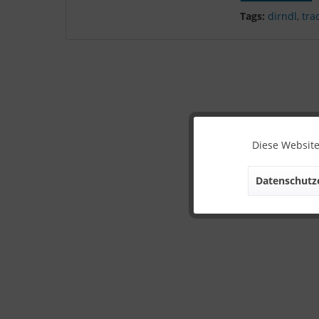
Tags:
dirndl
,
tra
Diese Website
Datenschutze