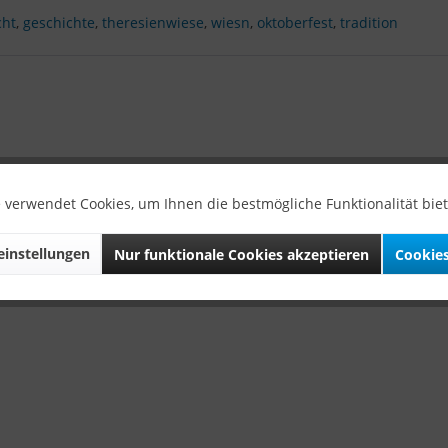
cht
,
geschichte
,
theresienwiese
,
wiesn
,
oktoberfest
,
tradition
 verwendet Cookies, um Ihnen die bestmögliche Funktionalität bie
instellungen
Nur funktionale Cookies akzeptieren
Cookies