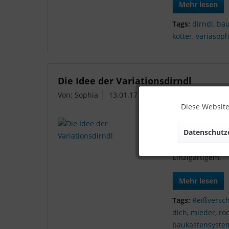
Mehr lesen
Tags:
dirndl
,
bau
kotter
,
variasoph
Die Idee der Variationsdirndl
Von: Sophia
13.01.17 17:45
0 Kommentare
Diese Website
Die Geschichte 
Datenschutze
Die Idee zu "Dir
teilbarer Reißve
Einzigartigem.
Mehr lesen
Tags:
Reißversc
dich
,
mieder
,
ro
baukastensyste