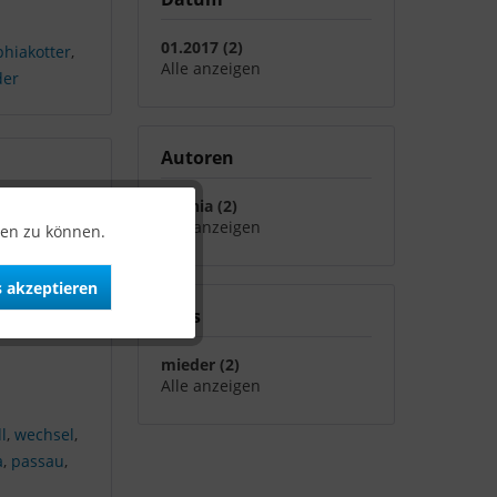
01.2017 (2)
phiakotter
,
Alle anzeigen
der
Autoren
Sophia (2)
Alle anzeigen
ten zu können.
ls. Ein
 akzeptieren
ativ
Tags
mieder (2)
Alle anzeigen
l
,
wechsel
,
a
,
passau
,