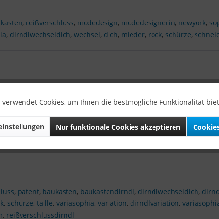
kasten
,
reißverschluss
,
modedesign
,
modedesignerin
,
newyork
,
so
ia
,
dirndlwechseldich
,
wechsel
,
dich
,
mieder
,
rock
,
schürze
,
schnei
 verwendet Cookies, um Ihnen die bestmögliche Funktionalität bie
vom Reißverschluss:
instellungen
ndl wechsel Dich“ beginnt bei einem Schema in der Mitte des Dirnd
Nur funktionale Cookies akzeptieren
Cookies
rschluss an der Taille macht das altbewährte Dirndl zu etwas innov
hluss
,
patent
,
baukasten
,
baukastendirndl
,
dirndlwechseldich
,
dirnd
ck
,
schürze
,
taille
,
variasophia
,
variation
,
dirndlvariation
,
variasophi
m
,
reißverschlussdirndl